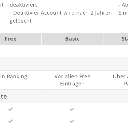
ht
deaktiviert
- A
- Deaktivier Account wird nach 2 Jahren
Ein
gelöscht
Free
Basic
St
in Ranking
Vor allen Free
Über 
Einträgen
P
ite