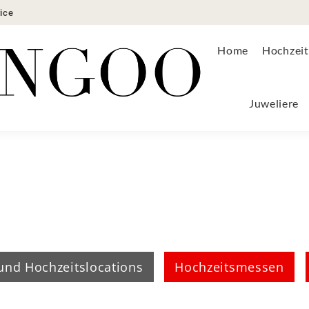
ice
ons
Anbieter
Angebote
Hochzeitsmode
Juweliere
Home
Hochzeit
Juweliere
und Hochzeitslocations
Hochzeitsmessen