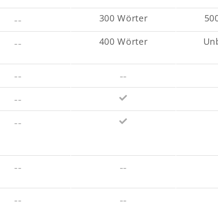
--
300 Wörter
50
--
400 Wörter
Un
--
--
--
--
--
--
--
--