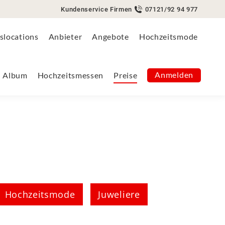
Kundenservice Firmen
07121/92 94 977
Anmelden
Album
Hochzeitsmessen
Preise
slocations
Anbieter
Angebote
Hochzeitsmode
Anmelden
Album
Hochzeitsmessen
Preise
Hochzeitsmode
Juweliere