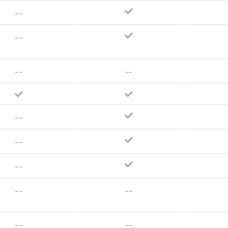
--
--
--
--
--
--
--
--
--
--
--