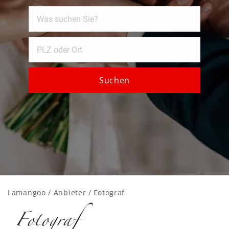
Suchen
Lamangoo
/
Anbieter
/ Fotograf
Fotograf