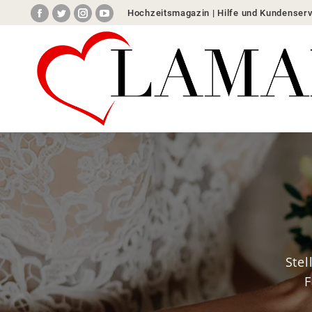
Hochzeitsmagazin
|
Hilfe und Kundenserv
Facebook
Twitter
Instagram
YouTube
Home
Hochzeitslocati
Stel
F