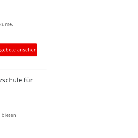
kurse.
gebote ansehen
zschule für
 bieten