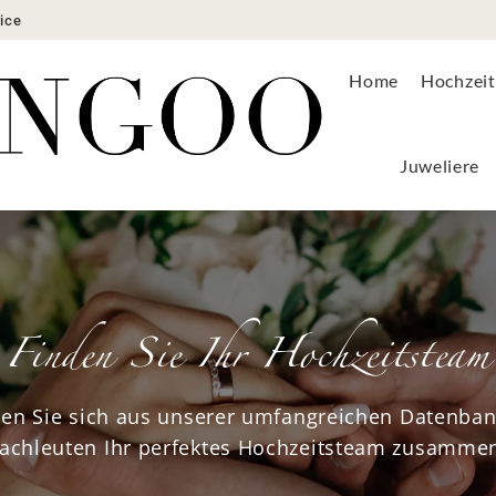
ice
ons
Anbieter
Angebote
Hochzeitsmode
Juweliere
Home
Hochzeit
Juweliere
Finden Sie Ihr Hochzeitsteam
len Sie sich aus unserer umfangreichen Datenba
achleuten Ihr perfektes Hochzeitsteam zusamme