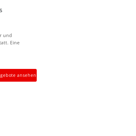
s
er und
att. Eine
gebote ansehen