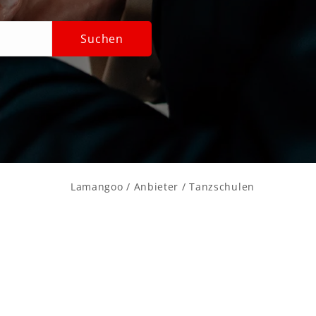
Suchen
Lamangoo
/
Anbieter
/ Tanzschulen