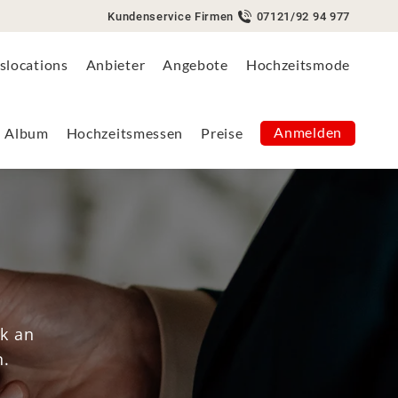
Kundenservice Firmen
07121/92 94 977
Anmelden
Album
Hochzeitsmessen
Preise
slocations
Anbieter
Angebote
Hochzeitsmode
Anmelden
Album
Hochzeitsmessen
Preise
nk an
n.